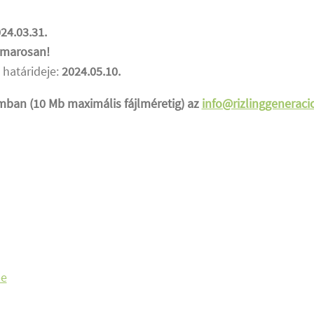
24.03.31.
amarosan!
 határideje:
2024.05.10.
mban (10 Mb maximális fájlméretig) az
info@rizlinggeneraci
pe