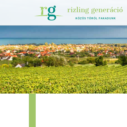
rizling generáció
KÖZÖS TŐRŐL FAKADUNK