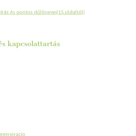
rás és pontos dűlőnevei(15.oldaltól)
s kapcsolattartás
nggeneracio