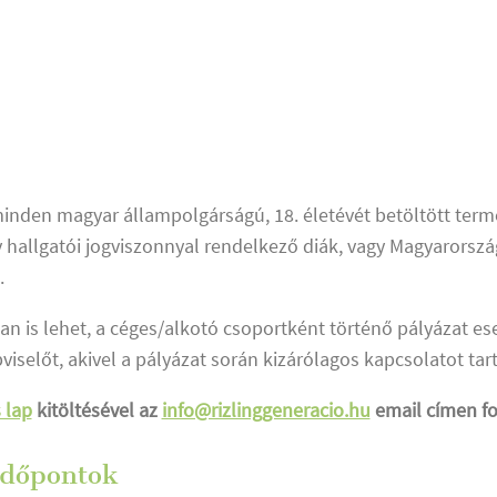
 minden magyar állampolgárságú, 18. életévét betöltött ter
 hallgatói jogviszonnyal rendelkező diák, vagy Magyarorszá
.
an is lehet, a céges/alkotó csoportként történő pályázat es
viselőt, akivel a pályázat során kizárólagos kapcsolatot tart 
 lap
kitöltésével az
info@rizlinggeneracio.hu
email címen fo
időpontok