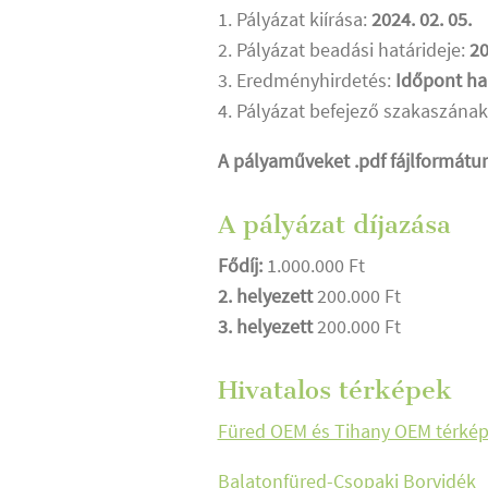
1. Pályázat kiírása:
2024. 02. 05.
2. Pályázat beadási határideje:
20
3. Eredményhirdetés:
Időpont h
4. Pályázat befejező szakaszának
A pályaműveket .pdf fájlformátu
A pályázat díjazása
Fődíj:
1.000.000 Ft
2. helyezett
200.000 Ft
3. helyezett
200.000 Ft
Hivatalos térképek
Füred OEM és Tihany OEM térké
Balatonfüred-Csopaki Borvidék