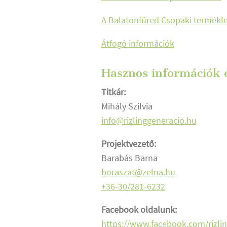
A Balatonfüred Csopaki termékleí
Átfogó információk
Hasznos információk é
Titkár:
Mihály Szilvia
info@rizlinggeneracio.hu
Projektvezető:
Barabás Barna
boraszat@zelna.hu
+36-30/281-6232
Facebook oldalunk:
https://www.facebook.com/rizli