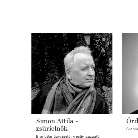
Simon Attila -
Örd
zsűrielnök
Grapha
BrandBar ügyvezető, kreatív igazgató