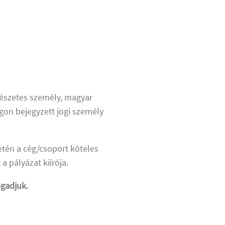
mészetes személy, magyar
gon bejegyzett jogi személy
etén a cég/csoport köteles
a pályázat kiírója.
gadjuk.