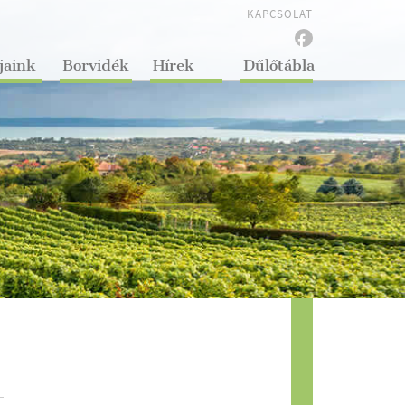
KAPCSOLAT
jaink
Borvidék
Hírek
Dűlőtábla