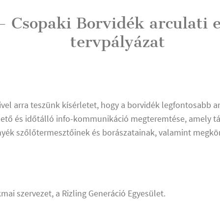
– Csopaki Borvidék arculati 
tervpályázat
el arra teszünk kísérletet, hogy a borvidék legfontosabb ar
hető és időtálló info-kommunikáció megteremtése, amely tájb
nyék szőlőtermesztőinek és borászatainak, valamint megkön
mai szervezet, a Rizling Generáció Egyesület.