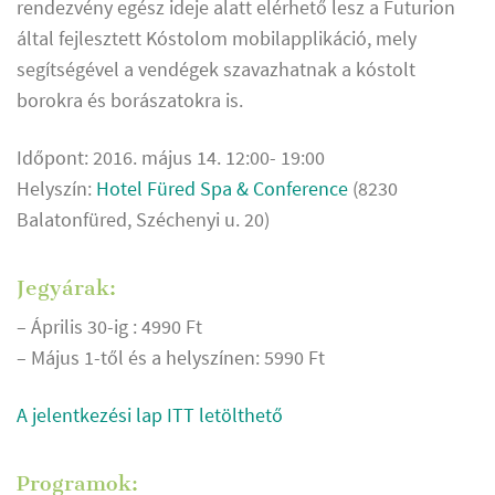
rendezvény egész ideje alatt elérhető lesz a Futurion
által fejlesztett Kóstolom mobilapplikáció, mely
segítségével a vendégek szavazhatnak a kóstolt
borokra és borászato
kra is.
Időpont: 2016. május 14. 12:00- 19:00
Helyszín:
Hotel Füred Spa & Conference
(8230
Balatonfüred, Széchenyi u. 20)
Jegyárak:
– Április 30-ig : 4990 Ft
– Május 1-től és a helyszínen: 5990 Ft
A jelentkezési lap ITT letölthető
Programok: