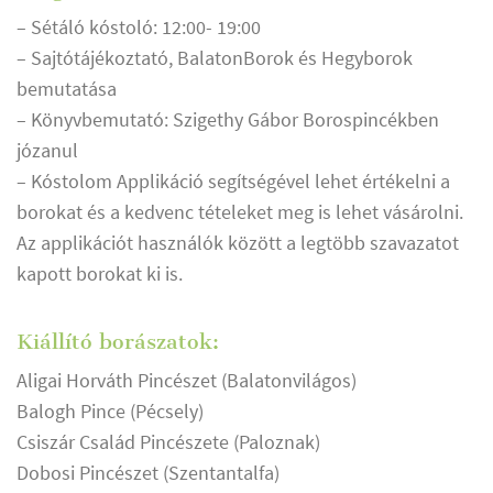
– Sétáló kóstoló: 12:00- 19:00
– Sajtótájékoztató, BalatonBorok és Hegyborok
bemutatása
– Könyvbemutató: Szigethy Gábor Borospincékben
józanul
– Kóstolom Applikáció segítségével lehet értékelni a
borokat és a kedvenc tételeket meg is lehet vásárolni.
Az applikációt használók között a legtöbb szavazatot
kapott borokat ki is.
Kiállító borászatok:
Aligai Horváth Pincészet (Balatonvilágos)
Balogh Pince (Pécsely)
Csiszár Család Pincészete (Paloznak)
Dobosi Pincészet (Szentantalfa)