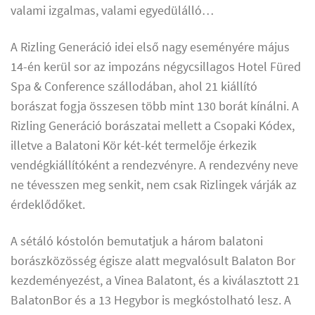
valami izgalmas, valami egyedülálló…
A Rizling Generáció idei első nagy eseményére május
14-én kerül sor az impozáns négycsillagos Hotel Füred
Spa & Conference szállodában, ahol 21 kiállító
borászat fogja összesen több mint 130 borát kínálni. A
Rizling Generáció borászatai mellett a Csopaki Kódex,
illetve a Balatoni Kör két-két termelője érkezik
vendégkiállítóként a rendezvényre. A rendezvény neve
ne tévesszen meg senkit, nem csak Rizlingek várják az
érdeklődőket.
A sétáló kóstolón bemutatjuk a három balatoni
borászközösség égisze alatt megvalósult Balaton Bor
kezdeményezést, a Vinea Balatont, és a kiválasztott 21
BalatonBor és a 13 Hegybor is megkóstolható lesz. A